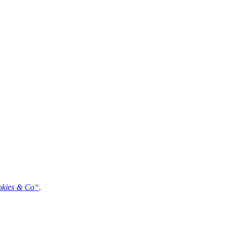
okies & Co“
.